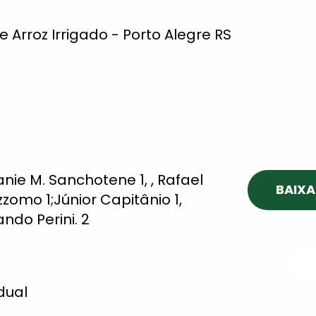
e Arroz Irrigado - Porto Alegre RS
Danie M. Sanchotene 1, , Rafael
BAIXA
zzomo 1;Júnior Capitânio 1,
ndo Perini. 2
dual