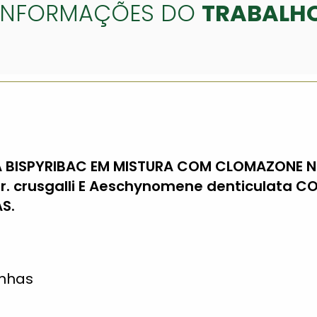
INFORMAÇÕES DO
TRABALH
DA BISPYRIBAC EM MISTURA COM CLOMAZONE 
var. crusgalli E Aeschynomene denticulata 
S.
inhas